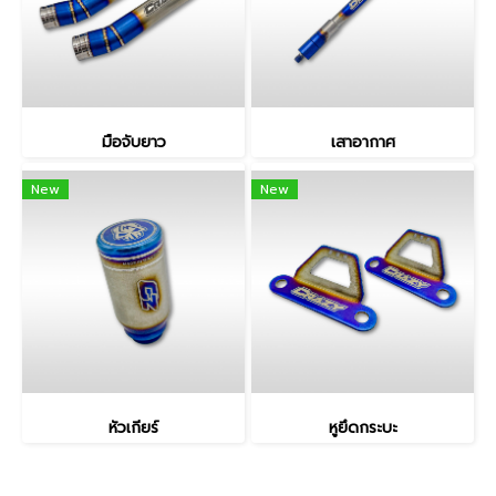
มือจับยาว
เสาอากาศ
New
New
หัวเกียร์
หูยึดกระบะ