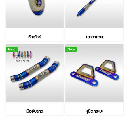
หัวเกียร์
เสาอากาศ
New
New
มือจับยาว
หูยึดกระบะ