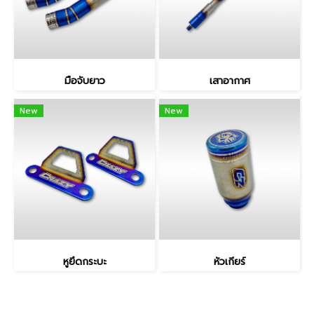
มือจับยาว
เสาอากาศ
New
New
หูยึดกระบะ
หัวเกียร์