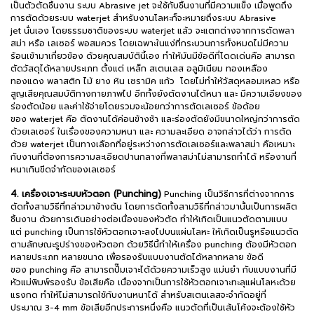
เป็นตัวตัดชิ้นงาน ระบบ Abrasive jet จะใช้กับชิ้นงานที่มีความแข็ง เมื่อพูดถึง
การตัดด้วยระบบ waterjet สำหรับงานโลหะก็จะหมายถึงระบบ Abrasive
jet นั่นเอง โดยธรรมชาติของระบบ waterjet แล้ว จะแตกต่างจากการตัดพลา
สม่า หรือ เลเซอร์ พอสมควร โดยเฉพาะในแง่ที่กระบวนการทั้งหมดไม่มีความ
ร้อนเข้ามาเกี่ยวข้อง ด้วยคุณสมบัตินี้เอง ทำให้มันมีข้อดีที่โดดเด่นคือ สามารถ
ตัดวัสดุได้หลายประเภท ตั้งแต่ เหล็ก สเตนเลส อลูมิเนียม ทองเหลือง
ทองแดง พลาสติก ไม้ ยาง หิน เซรามิค แก้ว โดยไม่ทำให้วัสดุหลอมเหลว หรือ
สูญเสียคุณสมบัติทางกายภาพไป อีกทั้งยังตัดงานได้หนา และ มีความเอียงของ
ร่องตัดน้อย และค่าใช้จ่ายโดยรวมจะน้อยกว่าการตัดเลเซอร์ ข้อด้อย
ของ waterjet คือ ตัดงานได้ค่อนข้างช้า และร่องตัดยังมีขนาดใหญ่กว่าการตัด
ด้วยเลเซอร์ ในเรื่องของความหนา และ ความละเอียด อาจกล่าวได้ว่า การตัด
ด้วย waterjet เป็นทางเลือกที่อยู่ระหว่างการตัดเลเซอร์และพลาสม่า คือเหมาะ
กับงานที่ต้องการความละเอียดปานกลางที่พลาสม่าไม่สามารถทำได้ หรืองานที่
หนาเกินขีดจำกัดของเลเซอร์
4. เครื่องเจาะระบบหัวตอก (Punching)
Punching เป็นวิธีการที่ต่างจากการ
ตัดทั้งสามวิธีที่กล่าวมาข้างต้น โดยการตัดทั้งสามวิธีที่กล่าวมานั้นเป็นการผลิต
ชิ้นงาน ด้วยการเดินอย่างต่อเนื่องของหัวตัด ทำให้เกิดเป็นแนวตัดตามแบบ
แต่ punching เป็นการใช้หัวตอกเจาะลงไปบนแผ่นโลหะ ให้เกิดเป็นรูหรือแนวตัด
ตามลักษณะรูปร่างของหัวตอก ด้วยวิธีนี้ทำให้เครื่อง punching ต้องมีหัวตอก
หลายประเภท หลายขนาด เพื่อรองรับแบบงานตัดได้หลากหลาย ข้อดี
ของ punching คือ สามารถปั๊มเจาะได้ด้วยความเร็วสูง แม่นยำ กับแบบงานที่มี
หัวแม่พิมพ์รองรับ ข้อเสียคือ เนื่องจากเป็นการใช้หัวตอกเจาะทะลุแผ่นโลหะด้วย
แรงกด ทำให้ไม่สามารถใช้กับงานหนาได้ สำหรับสเตนเลสจะจำกัดอยู่ที่
ประมาณ 3-4 mm ข้อเสียอีกประการหนึ่งคือ แนวตัดที่เป็นเส้นโค้งจะต้องใช้หัว