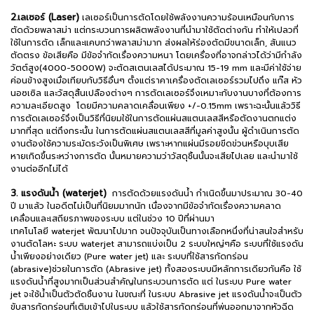
2.เลเซอร์ (Laser)
เลเซอร์เป็นการตัดโดยใช้พลังงานความร้อนเหมือนกับการ
ตัดด้วยพลาสม่า แต่กระบวนการผลิตพลังงานที่นำมาใช้ตัดต่างกัน ทำให้เปลวที่
ใช้ในการตัด เล็กและแคบกว่าพลาสม่ามาก ส่งผลให้ร่องตัดมีขนาดเล็ก, สันแนว
ตัดตรง ข้อเสียคือ มีข้อจำกัดเรื่องความหนา โดยเครื่องที่อาจกล่าวได้ว่ามีกำลัง
วัตต์สูง(4000-5000W) จะตัดสเตนเลสได้ประมาณ 15-19 mm และมีค่าใช้จ่าย
ค่อนข้างสูงเมื่อเทียบกับวิธีอื่นๆ ตั้งแต่ราคาเครื่องตัดเลเซอร์รวมไปถึง แก๊ส หัว
นอซเซิล และวัสดุสิ้นเปลืองต่างๆ การตัดเลเซอร์จึงเหมาะกับงานบางที่ต้องการ
ความละเอียดสูง โดยมีความคลาดเคลื่อนเพียง +/-0.15mm เพราะฉะนั้นแล้ววิธี
การตัดเลเซอร์จึงเป็นวิธีที่นิยมใช้ในการตัดแผ่นสแตนเลสสีหรือตัดงานตกแต่ง
มากที่สุด แต่ถึงกระนั้น ในการตัดแผ่นสแตนเลสสีที่มูลค่าสูงนั้น ผู้ดำเนินการตัด
งานต้องใช้ความระมัดระวังเป็นพิเศษ เพราะหากแผ่นมีรอยขีดข่วนหรือบุบเสีย
หายเกิดขึ้นระหว่างการตัด นั้นหมายความว่าวัสดุชิ้นนั้นจะเสียไปเลย และนำมาใช้
งานต่ออีกไม่ได้
3. แรงดันน้ำ (waterjet)
การตัดด้วยแรงดันน้ำ กำเนิดขึ้นมาประมาณ 30-40
ปี มาแล้ว ในอดีตไม่เป็นที่นิยมมากนัก เนื่องจากมีข้อจำกัดเรื่องความคลาด
เคลื่อนและเสถียรภาพของระบบ แต่ในช่วง 10 ปีที่ผ่านมา
เทคโนโลยี waterjet พัฒนาไปมาก จนปัจจุบันเป็นทางเลือกหนึ่งที่น่าสนใจสำหรับ
งานตัดโลหะ ระบบ waterjet สามารถแบ่งเป็น 2 ระบบใหญ่ๆคือ ระบบที่ใช้แรงดัน
น้ำเพียงอย่างเดียว (Pure water jet) และ ระบบที่ใช้สารกัดกร่อน
(abrasive)ช่วยในการตัด (Abrasive jet) ทั้งสองระบบมีหลักการเดียวกันคือ ใช้
แรงดันน้ำที่สูงมากเป็นส่วนสำคัญในกระบวนการตัด แต่ ในระบบ Pure water
jet จะใช้น้ำเป็นตัวตัดชิ้นงาน ในขณะที่ ในระบบ Abrasive jet แรงดันน้ำจะเป็นตัว
ขับสารกัดกร่อนที่เติมเข้าไปในระบบ แล้วใช้สารกัดกร่อนที่พ่นออกมาจากหัวฉีด