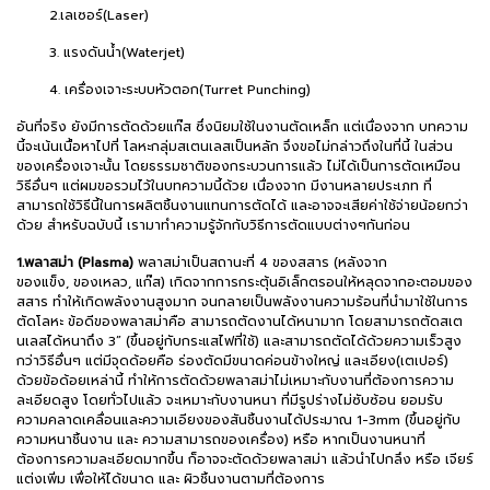
2.เลเซอร์(Laser)
3. แรงดันน้ำ(Waterjet)
4. เครื่องเจาะระบบหัวตอก(Turret Punching)
อันที่จริง ยังมีการตัดด้วยแก๊ส ซึ่งนิยมใช้ในงานตัดเหล็ก แต่เนื่องจาก บทความ
นี้จะเน้นเนื้อหาไปที่ โลหะกลุ่มสเตนเลสเป็นหลัก จึงขอไม่กล่าวถึงในที่นี้ ในส่วน
ของเครื่องเจาะนั้น โดยธรรมชาติของกระบวนการแล้ว ไม่ได้เป็นการตัดเหมือน
วิธีอื่นๆ แต่ผมขอรวมไว้ในบทความนี้ด้วย เนื่องจาก มีงานหลายประเภท ที่
สามารถใช้วิธีนี้ในการผลิตชิ้นงานแทนการตัดได้ และอาจจะเสียค่าใช้จ่ายน้อยกว่า
ด้วย สำหรับฉบับนี้ เรามาทำความรู้จักกับวิธีการตัดแบบต่างๆกันก่อน
1.พลาสม่า (Plasma)
พลาสม่าเป็นสถานะที่ 4 ของสสาร (หลังจาก
ของแข็ง, ของเหลว, แก๊ส) เกิดจากการกระตุ้นอิเล็กตรอนให้หลุดจากอะตอมของ
สสาร ทำให้เกิดพลังงานสูงมาก จนกลายเป็นพลังงานความร้อนที่นำมาใช้ในการ
ตัดโลหะ ข้อดีของพลาสม่าคือ สามารถตัดงานได้หนามาก โดยสามารถตัดสเต
นเลสได้หนาถึง 3” (ขึ้นอยู่กับกระแสไฟที่ใช้) และสามารถตัดได้ด้วยความเร็วสูง
กว่าวิธีอื่นๆ แต่มีจุดด้อยคือ ร่องตัดมีขนาดค่อนข้างใหญ่ และเอียง(เตเปอร์)
ด้วยข้อด้อยเหล่านี้ ทำให้การตัดด้วยพลาสม่าไม่เหมาะกับงานที่ต้องการความ
ละเอียดสูง โดยทั่วไปแล้ว จะเหมาะกับงานหนา ที่มีรูปร่างไม่ซับซ้อน ยอมรับ
ความคลาดเคลื่อนและความเอียงของสันชิ้นงานได้ประมาณ 1-3mm (ขึ้นอยู่กับ
ความหนาชิ้นงาน และ ความสามารถของเครื่อง) หรือ หากเป็นงานหนาที่
ต้องการความละเอียดมากขึ้น ก็อาจจะตัดด้วยพลาสม่า แล้วนำไปกลึง หรือ เจียร์
แต่งเพิ่ม เพื่อให้ได้ขนาด และ ผิวชิ้นงานตามที่ต้องการ