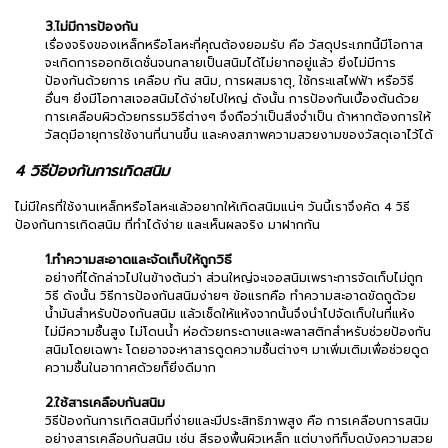
3.ไม่มีการป้องกัน
เรื่องจริงของเหล็กหรือโลหะที่คุณต้องยอมรับ คือ วัสดุประเภทนี้มีโอกาส
จะเกิดการออกซิเดชั่นจนกลายเป็นสนิมได้ไม่ยากอยู่แล้ว ยิ่งไม่มีการ
ป้องกันด้วยการ เคลือบ กัน สนิม, การผสมธาตุ, ใช้กระแสไฟฟ้า หรือวิธี
อื่นๆ ยิ่งมีโอกาสเจอสนิมได้ง่ายไปใหญ่ ดังนั้น การป้องกันเบื้องต้นด้วย
การเคลือบผิวด้วยกรรมวิธีต่างๆ จึงถือว่าเป็นสิ่งจำเป็น ถ้าหากต้องการให้
วัสดุมีอายุการใช้งานที่นานขึ้น และคงสภาพความสวยงามของวัสดุเอาไว้ได้
4 วิธีป้องกันการเกิดสนิม
ไม่มีใครที่ใช้งานเหล็กหรือโลหะแล้วอยากให้เกิดสนิมแน่ๆ วันนี้เราจึงคัด 4 วิธี
ป้องกันการเกิดสนิม ที่ทำได้ง่าย และเห็นผลจริง มาฝากกัน
1.ทำความสะอาดและจัดเก็บให้ถูกวิธี
อย่างที่ได้กล่าวไปในข้างต้นว่า ส่วนใหญ่จะเจอสนิมเพราะการจัดเก็บไม่ถูก
วิธี ดังนั้น วิธีการป้องกันสนิมง่ายๆ ข้อแรกคือ ทำความสะอาดขัดถูด้วย
น้ำมันสำหรับป้องกันสนิม แล้วเช็ดให้แห้งจากนั้นจึงนำไปจัดเก็บในที่แห้ง
ไม่มีความชื้นสูง ไม่โดนน้ำ ห่อด้วยกระดาษและพลาสติกสำหรับช่วยป้องกัน
สนิมโดยเฉพาะ โดยอาจจะหาสารดูดความชื้นต่างๆ มาเพิ่มเติมเพื่อช่วยดูด
ความชื้นในอากาศด้วยก็ยิ่งดีมาก
2.ใช้สารเคลือบกันสนิม
วิธีป้องกันการเกิดสนิมที่ง่ายและมีประสิทธิภาพสูง คือ การเคลือบการสนิม
อย่างสารเคลือบกันสนิม เช่น สีรองพื้นผิวเหล็ก แต่บางทีก็บดบังความสวย