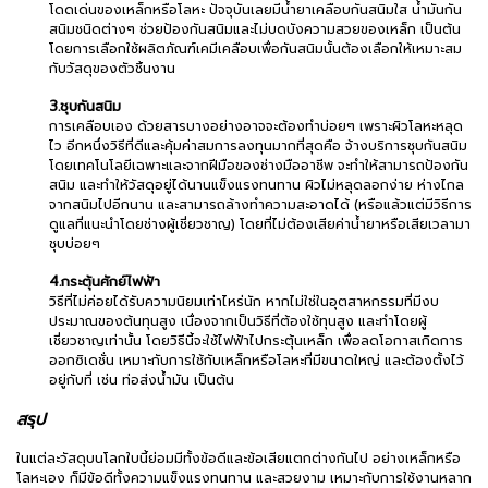
โดดเด่นของเหล็กหรือโลหะ ปัจจุบันเลยมีน้ำยาเคลือบกันสนิมใส น้ำมันกัน
สนิมชนิดต่างๆ ช่วยป้องกันสนิมและไม่บดบังความสวยของเหล็ก เป็นต้น
โดยการเลือกใช้ผลิตภัณฑ์เคมีเคลือบเพื่อกันสนิมนั้นต้องเลือกให้เหมาะสม
กับวัสดุของตัวชิ้นงาน
3.ชุบกันสนิม
การเคลือบเอง ด้วยสารบางอย่างอาจจะต้องทำบ่อยๆ เพราะผิวโลหะหลุด
ไว อีกหนึ่งวิธีที่ดีและคุ้มค่าสมการลงทุนมากที่สุดคือ จ้างบริการชุบกันสนิม
โดยเทคโนโลยีเฉพาะและจากฝีมือของช่างมืออาชีพ จะทำให้สามารถป้องกัน
สนิม และทำให้วัสดุอยู่ได้นานแข็งแรงทนทาน ผิวไม่หลุดลอกง่าย ห่างไกล
จากสนิมไปอีกนาน และสามารถล้างทำความสะอาดได้ (หรือแล้วแต่มีวิธีการ
ดูแลที่แนะนำโดยช่างผู้เชี่ยวชาญ) โดยที่ไม่ต้องเสียค่าน้ำยาหรือเสียเวลามา
ชุบบ่อยๆ
4.กระตุ้นศักย์ไฟฟ้า
วิธีที่ไม่ค่อยได้รับความนิยมเท่าไหร่นัก หากไม่ใช่ในอุตสาหกรรมที่มีงบ
ประมาณของต้นทุนสูง เนื่องจากเป็นวิธีที่ต้องใช้ทุนสูง และทำโดยผู้
เชี่ยวชาญเท่านั้น โดยวิธีนี้จะใช้ไฟฟ้าไปกระตุ้นเหล็ก เพื่อลดโอกาสเกิดการ
ออกซิเดชั่น เหมาะกับการใช้กับเหล็กหรือโลหะที่มีขนาดใหญ่ และต้องตั้งไว้
อยู่กับที่ เช่น ท่อส่งน้ำมัน เป็นต้น
สรุป
ในแต่ละวัสดุบนโลกใบนี้ย่อมมีทั้งข้อดีและข้อเสียแตกต่างกันไป อย่างเหล็กหรือ
โลหะเอง ก็มีข้อดีทั้งความแข็งแรงทนทาน และสวยงาม เหมาะกับการใช้งานหลาก