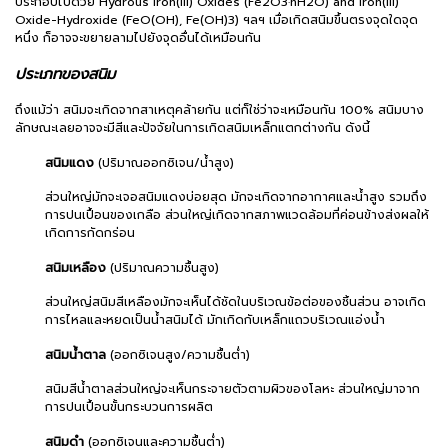
ประกอบไปด้วย Hydrous Iron(III) Oxides (Fe2O3·nH2O) and Iron(III)
Oxide-Hydroxide (FeO(OH), Fe(OH)3) ฯลฯ เมื่อเกิดสนิมขึ้นตรงจุดใดจุด
หนึ่ง ก็อาจจะขยายลามไปยังจุดอื่นได้เหมือนกัน
ประเภทของสนิม
ถึงแม้ว่า สนิมจะเกิดจากสาเหตุคล้ายกัน แต่ก็ใช่ว่าจะเหมือนกัน 100% สนิมบาง
ลักษณะเลยอาจจะมีสีและปัจจัยในการเกิดสนิมเหล็กแตกต่างกัน ดังนี้
สนิมแดง
(ปริมาณออกซิเจน/น้ำสูง)
ส่วนใหญ่มักจะเจอสนิมแดงบ่อยสุด มักจะเกิดจากอากาศและน้ำสูง รวมถึง
การปนเปื้อนของเกลือ ส่วนใหญ่เกิดจากสภาพแวดล้อมที่ค่อนข้างส่งผลให้
เกิดการกัดกร่อน
สนิมเหลือง
(ปริมาณความชื้นสูง)
ส่วนใหญ่สนิมสีเหลืองมักจะเห็นได้ชัดในบริเวณข้อต่อของชิ้นส่วน อาจเกิด
การไหลและหยดเป็นน้ำสนิมได้ มักเกิดกับเหล็กแถวบริเวณแอ่งน้ำ
สนิมน้ำตาล
(ออกซิเจนสูง/ความชื้นต่ำ)
สนิมสีน้ำตาลส่วนใหญ่จะเห็นกระจายตัวตามผิวของโลหะ ส่วนใหญ่มาจาก
การปนเปื้อนขั้นกระบวนการผลิต
สนิมดำ
(ออกซิเจนและความชื้นต่ำ)