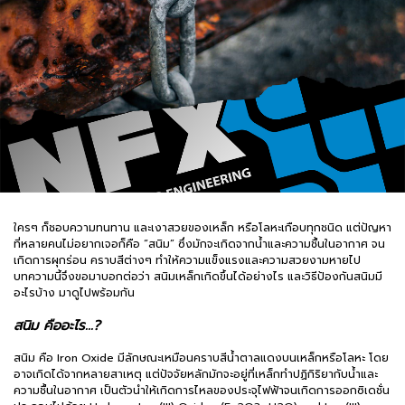
ใครๆ ก็ชอบความทนทาน และเงาสวยของเหล็ก หรือโลหะเกือบทุกชนิด แต่ปัญหา
ที่หลายคนไม่อยากเจอก็คือ “สนิม” ซึ่งมักจะเกิดจากน้ำและความชื้นในอากาศ จน
เกิดการผุกร่อน คราบสีต่างๆ ทำให้ความแข็งแรงและความสวยงามหายไป
บทความนี้จึงขอมาบอกต่อว่า สนิมเหล็กเกิดขึ้นได้อย่างไร และวิธีป้องกันสนิมมี
อะไรบ้าง มาดูไปพร้อมกัน
สนิม คืออะไร...?
สนิม คือ Iron Oxide มีลักษณะเหมือนคราบสีน้ำตาลแดงบนเหล็กหรือโลหะ โดย
อาจเกิดได้จากหลายสาเหตุ แต่ปัจจัยหลักมักจะอยู่ที่เหล็กทำปฏิกิริยากับน้ำและ
ความชื้นในอากาศ เป็นตัวนำให้เกิดการไหลของประจุไฟฟ้าจนเกิดการออกซิเดชั่น