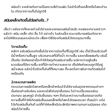
สนิมดำ จะคล้ายกับการเป็นคราบสีดำบนผิว ไม่เข้าไปถึงเหล็กหรือโลหะด้าน
ใน เกิดจากการเก็บไม่ถูกวิธี
สนิมเหล็กเกิดขึ้นได้อย่างไร...?
เชื่อว่า หลังจากที่หลายท่านได้อ่านประเภทของสนิมไปแล้ว คงพอจะทราบคร่าวๆ
แล้วว่า สนิม เหล็ก เกิด ขึ้น ได้ อย่างไร ในส่วนนี้เราจะมาอธิบายสนิมเกิดจาก
อะไรให้ชัดเจนและระมัดระวัง เพื่อหาวิธีป้องกันสนิมได้ตรงจุดมากขึ้น
1.การจัดเก็บ
หลักๆ แล้วสนิมจะเกิดขึ้นได้จากการจัดเก็บที่ไม่ถูกวิธี เช่น ตั้งไว้ในบริเวณที่
มีน้ำหรือความชื้นสูง บริเวณทะเลที่มีทั้งน้ำ ความชื้น และเกลือผสมกัน เช่นนี้
เป็นต้น ปัจจัยเหล่านี้จะทำให้วัสดุเกิดสนิมง่ายขึ้น แต่หากว่าอยู่ในสิ่ง
แวดล้อมที่มีความชื้น แต่ก็มีการทำความสะอาด เช็ดให้แห้งแบบถูกวิธีอยู่
สม่ำเสมอ แล้วนำไปจัดเก็บในที่ที่เหมาะสม ก็จะลดโอกาสในการเกิดสนิมได้
เหมือนกัน
2.กระบวนการผลิต
กระบวนการผลิตโลหะหรือเหล็กสำหรับนำไปใช้งานในอุตสาหกรรมต่างๆ
นั้นค่อนข้างซับซ้อน และควรใส่ใจในทุกขั้นตอน ไม่ว่าจะเรื่องของส่วน
ประกอบ อุณหภูมิ ลำดับขั้นตอน ฯลฯ ซึ่งในระหว่างบางขั้นตอนอาจเกิด
ความชื้นที่ทำให้เกิดสนิมขึ้นบนเหล็กหรือโลหะได้ตลอดเวลา ถึงแม้ว่า จะไม่
ได้เกิดสนิมขึ้นทันที แต่ก็ทำให้เหล็กมีประสิทธิภาพความทนทานน้อยลง เกิด
สนิมได้ง่ายขึ้น