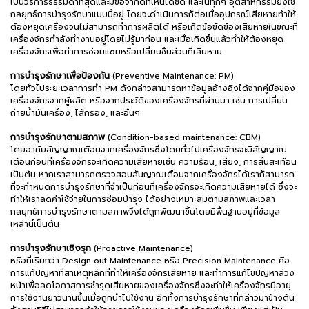
เป็นวิธีการธรรมดาที่สุดและมีข้อจำกัดที่เห็นได้ชัด และในทุกๆ อุตสาหกรรมยังใช้
กลยุทธ์การบำรุงรักษาแบบนี้อยู่ โดยจะดำเนินการก็ต่อเมื่ออุปกรณ์เสียหายทำให้
ต้องหยุดเครื่องจนไม่สามารถทำการผลิตได้ หรือเกิดข้อขัดข้องเสียหายในขณะที่
เครื่องจักรกำลังทำงานอยู่โดยไม่รู้มาก่อน และเมื่อเกิดขึ้นแล้วทำให้ต้องหยุด
เครื่องจักรเพื่อทำการซ่อมแซมหรือเปลี่ยนชิ้นส่วนที่เสียหาย
การบำรุงรักษาเพื่อป้องกัน
(Preventive Maintenance: PM)
โดยทั่วไประยะเวลาการทำ PM ดังกล่าวสามารถหาข้อมูลอ้างอิงได้จากคู่มือของ
เครื่องจักรจากผู้ผลิต หรือจากประวัติของเครื่องจักรที่ผ่านมา เช่น การเปลี่ยน
ถ่ายน้ำมันเครื่อง, ไส้กรอง, และอื่นๆ
การบำรุงรักษาตามสภาพ
(Condition-based maintenance: CBM)
โดยอาศัยสัญญาณเตือนจากเครื่องจักรซึ่งโดยทั่วไปเครื่องจักรจะมีสัญญาณ
เตือนก่อนที่เครื่องจักรจะเกิดความเสียหายเช่น ความร้อน, เสียง, การสั่นสะเทือน
เป็นต้น หากเราสามารถตรวจสอบสันญาณเตือนจากเครื่องจักรได้เราก็สามารถ
ที่จะกำหนดการบำรุงรักษาที่จำเป็นก่อนที่เครื่องจักรจะเกิดความเสียหายได้ ซึ่งจะ
ทำให้เราลดค่าใช้จ่ายในการซ่อมบำรุง ได้อย่างเหมาะสมตามสภาพและเวลา
กลยุทธ์การบำรุงรักษาตามสภาพจึงได้ถูกพัฒนาขึ้นโดยมีพื้นฐานอยู่ที่ข้อมูล
เหล่านี้เป็นต้น
การบำรุงรักษาเชิงรุก
(Proactive Maintenance)
หรือที่เรียกว่า Design out Maintenance หรือ Precision Maintenance คือ
การแก้ปัญหาที่สาเหตุหลักที่ทำให้เครื่องจักรเสียหาย และทำการแก้ไขปัญหาล่วง
หน้าเพื่อลดโอกาสการชำรุดเสียหายของเครื่องจักรซึ่งจะทำให้เครื่องจักรมีอายุ
การใช้งานยาวนานขึ้นเมื่อถูกนำไปใช้งาน อีกทั้งการบำรุงรักษาที่กล่าวมาข้างต้น